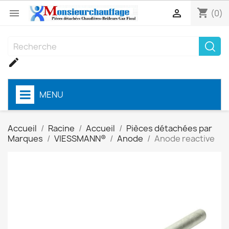
shopping_cart


(0)

MENU
Accueil
Racine
Accueil
Pièces détachées par
Marques
VIESSMANN®
Anode
Anode reactive