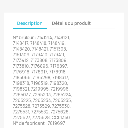
Description
Détails du produit
N° brûleur : 7141214, 7148121,
7148417, 7148418, 7148419,
7148420, 7148421, 7151308,
7151309, 7173410, 7173411,
7173412, 7173808, 7173809,
7173810, 7176896, 7176897,
7176916, 7176917, 7176918,
7185066, 7196298, 7198317,
7198318, 7198319, 7198320,
7198321, 7219995, 7219996,
7265037, 7265203, 7265224,
7265225, 7265234, 7265235,
7275528, 7275529, 7275530,
7275531, 7275532, 7275626,
7275627, 7275628, CCL1350
N° de fabricant : 7819697