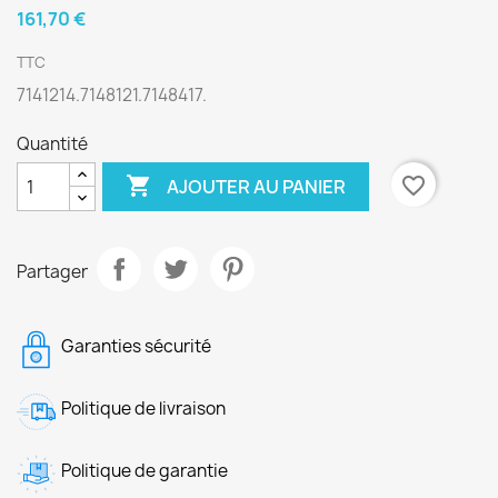
161,70 €
TTC
7141214.7148121.7148417.
Quantité

favorite_border
AJOUTER AU PANIER
Partager
Garanties sécurité
Politique de livraison
Politique de garantie