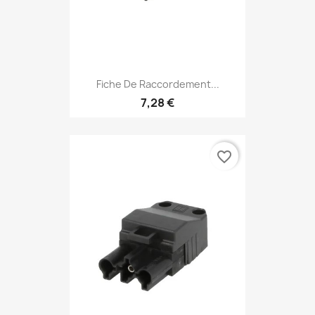
Fiche De Raccordement...
7,28 €
favorite_border