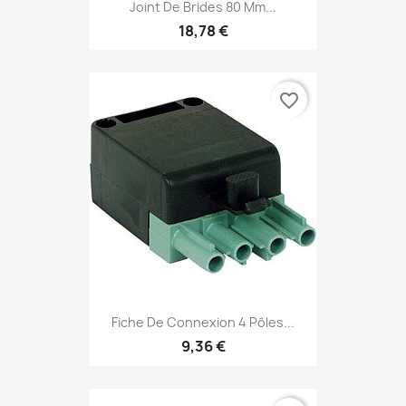
Joint De Brides 80 Mm...
18,78 €
favorite_border
Fiche De Connexion 4 Pôles...
9,36 €