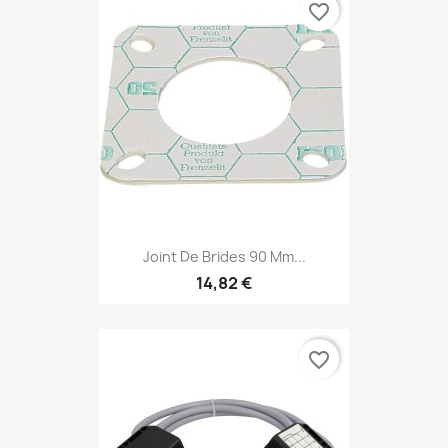
favorite_border
Joint De Brides 90 Mm...
14,82 €
favorite_border