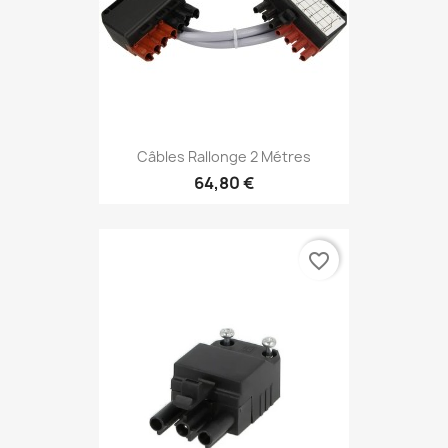
Câbles Rallonge 2 Métres
64,80 €
favorite_border