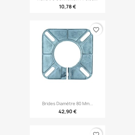
10,78 €
favorite_border
Brides Diamètre 80 Mm...
42,90 €
favorite_border