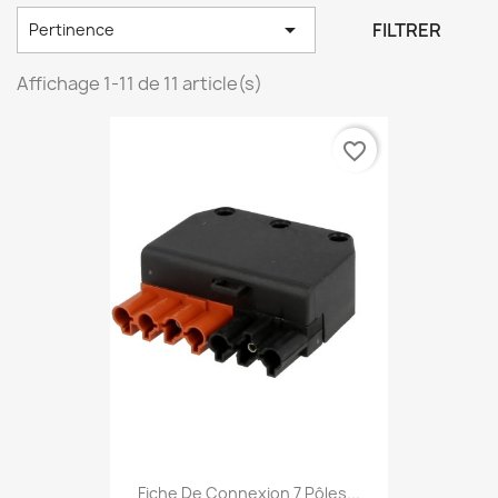

FILTRER
Pertinence
Affichage 1-11 de 11 article(s)
favorite_border
Fiche De Connexion 7 Pôles...