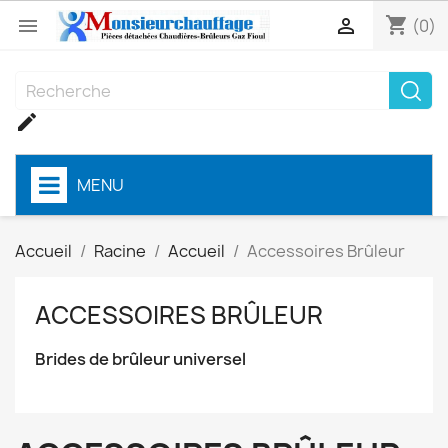
shopping_cart


(0)

MENU
Accueil
Racine
Accueil
Accessoires Brûleur
ACCESSOIRES BRÛLEUR
Brides de brûleur universel