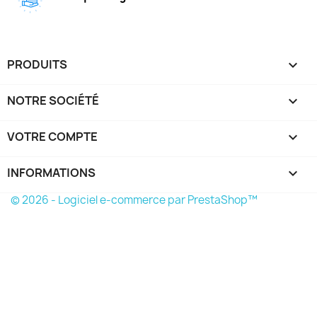
PRODUITS

NOTRE SOCIÉTÉ

VOTRE COMPTE

INFORMATIONS
keyboard_arrow_down
© 2026 - Logiciel e-commerce par PrestaShop™