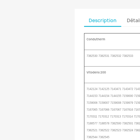
Description
Détai
Condutherm
7382530 7382531 7382532 7382533
Vitodens 200
7142124 7142125 7143471 7143472 714
7144153 7144154 7144155 7159000 715
7159006 7159007 7159008 7159979 715
7167065 7167066 7167067 7167816 716
7170311 7170312 7170313 7170314 717
7188577 7188578 7382500 7382501 738
7382521 7382522 7382523 7382524 738
7382544 7382545