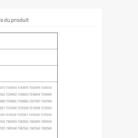
ls du produit
3473 7143474 7143475 7143476 7144152
9001 7159002 7159003 7159004 7159005
9980 7159981 7159982 7167063 7167064
7817 7170192 7170193 7170309 7170310
0315 7170316 7170317 7170318 7170319
2502 7382503 7382504 7382505 7382520
2525 7382540 7382541 7382542 7382543