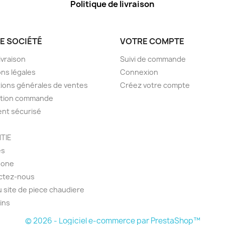
Politique de livraison
E SOCIÉTÉ
VOTRE COMPTE
livraison
Suivi de commande
ns légales
Connexion
ions générales de ventes
Créez votre compte
ction commande
nt sécurisé
TIE
es
hone
ctez-nous
u site de piece chaudiere
ins
© 2026 - Logiciel e-commerce par PrestaShop™