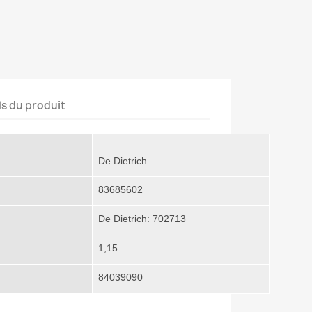
ls du produit
De Dietrich
83685602
De Dietrich: 702713
1,15
84039090