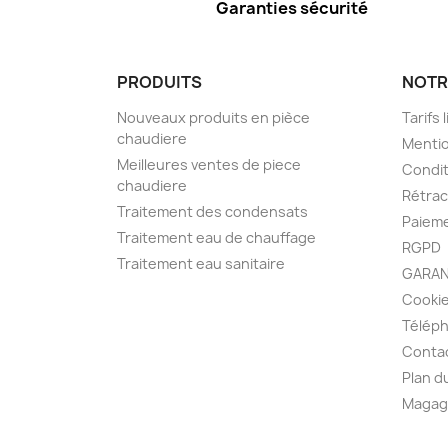
Garanties sécurité
PRODUITS
NOTR
Nouveaux produits en pièce
Tarifs 
chaudiere
Mentio
Meilleures ventes de piece
Condit
chaudiere
Rétra
Traitement des condensats
Paieme
Traitement eau de chauffage
RGPD
Traitement eau sanitaire
GARAN
Cooki
Télép
Conta
Plan d
Magag