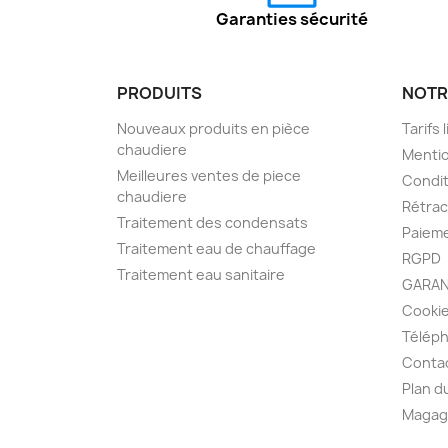
Garanties sécurité
PRODUITS
NOTR
Nouveaux produits en pièce
Tarifs 
chaudiere
Mentio
Meilleures ventes de piece
Condit
chaudiere
Rétra
Traitement des condensats
Paieme
Traitement eau de chauffage
RGPD
Traitement eau sanitaire
GARAN
Cooki
Télép
Conta
Plan d
Magag