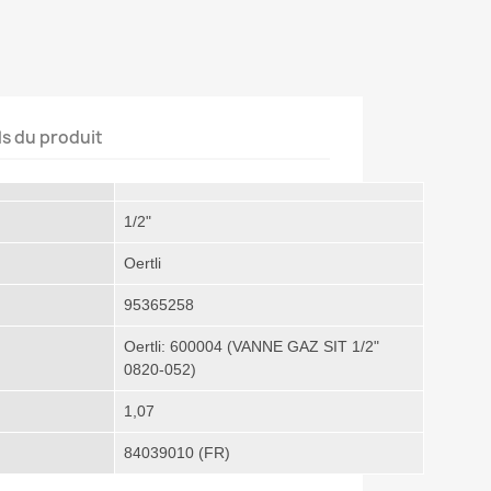
ls du produit
1/2"
Oertli
95365258
Oertli: 600004 (
VANNE GAZ SIT 1/2"
0820-052
)
1,07
84039010 (FR)