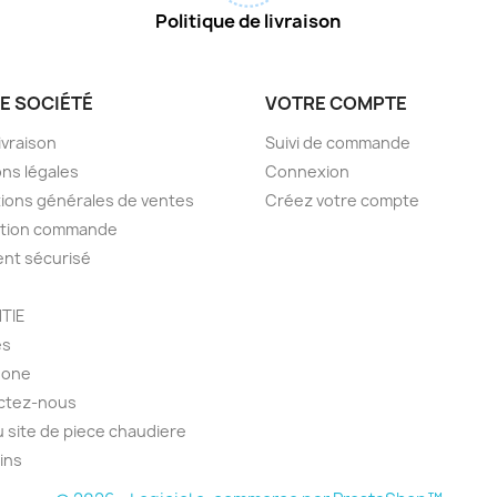
Politique de livraison
E SOCIÉTÉ
VOTRE COMPTE
livraison
Suivi de commande
ns légales
Connexion
ions générales de ventes
Créez votre compte
ction commande
nt sécurisé
TIE
es
hone
ctez-nous
u site de piece chaudiere
ins