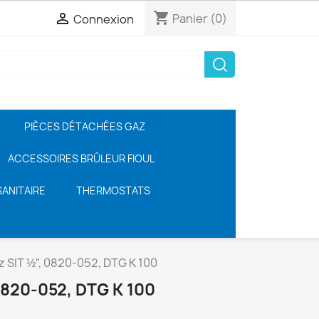
shopping_cart

Panier
(0)
Connexion
PIÈCES DÉTACHÉES GAZ
ACCESSOIRES BRÛLEUR FIOUL
ANITAIRE
THERMOSTATS
z SIT ½", 0820-052, DTG K 100
0820-052, DTG K 100