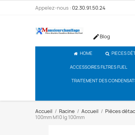
Appelez-nous :
02.30.91.50.24
Blog

HOME
PIECES DÉ
ACCESSOIRES FILTRES FUEL
TRAITEMENT DES CONDENSAT
Accueil
Racine
Accueil
Pièces déta
100mm M10 lg 100mm