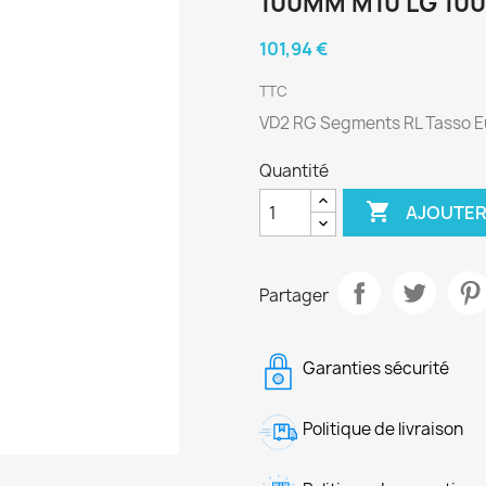
100MM M10 LG 10
101,94 €
TTC
VD2 RG Segments RL Tasso 
Quantité

AJOUTER
Partager
Garanties sécurité
Politique de livraison