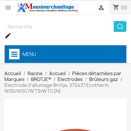
shopping_cart


(0)

MENU
Accueil
Racine
Accueil
Pièces détachées par
Marques
BROTJE®
Electrodes
Brûleurs gaz
Electrode d'allumage Brötje, 972437 Ecotherm
WSS/WSC/WTS/WTC(N)