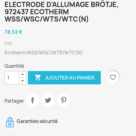
ELECTRODE D'ALLUMAGE BRÖTJE,
972437 ECOTHERM
WSS/WSC/WTS/WTC(N)
78,52 €
TTC
Ecotherm WSS/WSC/WTS/WTC(N)
Quantité

favorite_border
AJOUTER AU PANIER
Partager
Garanties sécurité