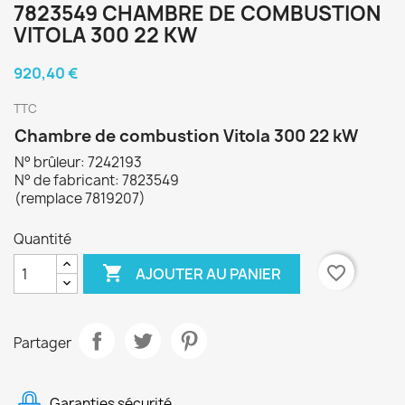
7823549 CHAMBRE DE COMBUSTION
VITOLA 300 22 KW
920,40 €
TTC
Chambre de combustion Vitola 300 22 kW
N° brûleur: 7242193
N° de fabricant: 7823549
(remplace 7819207)
Quantité

favorite_border
AJOUTER AU PANIER
Partager
Garanties sécurité