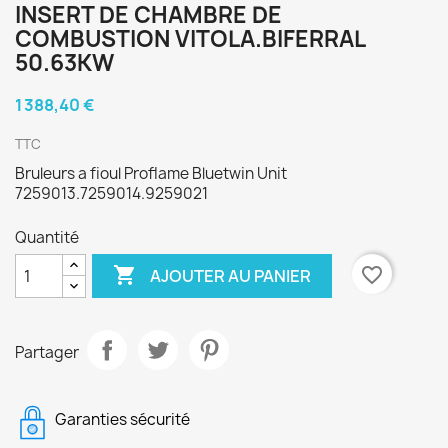
INSERT DE CHAMBRE DE
COMBUSTION VITOLA.BIFERRAL
50.63KW
1 388,40 €
TTC
Bruleurs a fioul Proflame Bluetwin Unit
7259013.7259014.9259021
Quantité

favorite_border
AJOUTER AU PANIER
Partager
Garanties sécurité