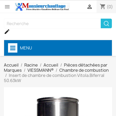
shopping_cart


(0)

MENU
Accueil
Racine
Accueil
Pièces détachées par
Marques
VIESSMANN®
Chambre de combustion
Insert de chambre de combustion Vitola.Biferral
50.63kW