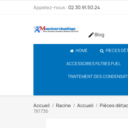
Appelez-nous :
02.30.91.50.24
Blog

HOME
PIECES DÉ
ACCESSOIRES FILTRES FUEL
TRAITEMENT DES CONDENSAT
Accueil
Racine
Accueil
Pièces déta
781736