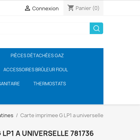
shopping_cart

Panier
(0)
Connexion
PIÈCES DÉTACHÉES GAZ
ACCESSOIRES BRÛLEUR FIOUL
ANITAIRE
THERMOSTATS
atines
Carte imprimee G LP1 a universelle
 LP1 A UNIVERSELLE 781736