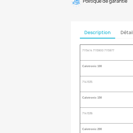
Politique de garantie
Description
Détai
7115414 7115900 7115977
Calotronic 100
7141535
Calotronic 150
7141536
Calotronic 200