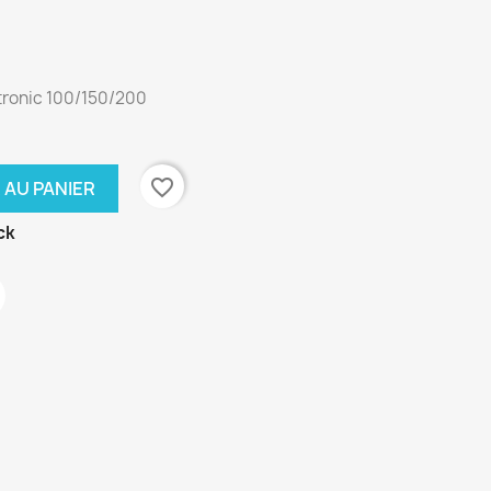
tronic 100/150/200
favorite_border
 AU PANIER
ck