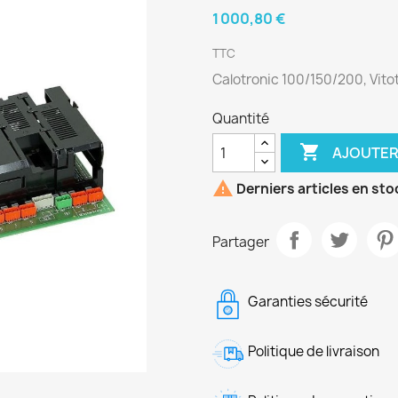
1 000,80 €
TTC
Calotronic 100/150/200, Vito
Quantité

AJOUTER

Derniers articles en sto
Partager
Garanties sécurité
Politique de livraison