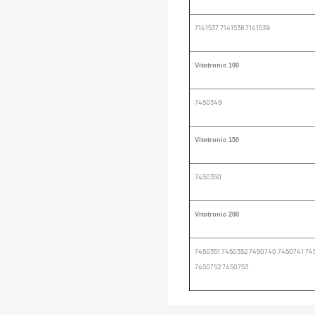
7141537 7141538 7141539
Vitotronic 100
7450349
Vitotronic 150
7450350
Vitotronic 200
7450351 7450352 7450740 7450741 74
7450752 7450753