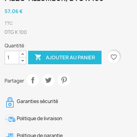
57,06 €
TTC
DTG K 100
Quantité

favorite_border
AJOUTER AU PANIER
Partager
Garanties sécurité
Politique de livraison
Politique de garantie