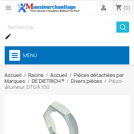
shopping_cart


(0)

MENU
Accueil
Racine
Accueil
Pièces détachées par
Marques
DE DIETRICH ®
Divers pièces
Piézo-
allumeur, DTG K 100