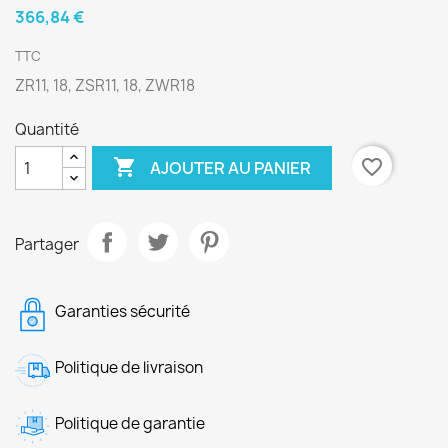
366,84 €
TTC
ZR11, 18, ZSR11, 18, ZWR18
Quantité

favorite_border
AJOUTER AU PANIER
Partager
Garanties sécurité
Politique de livraison
Politique de garantie