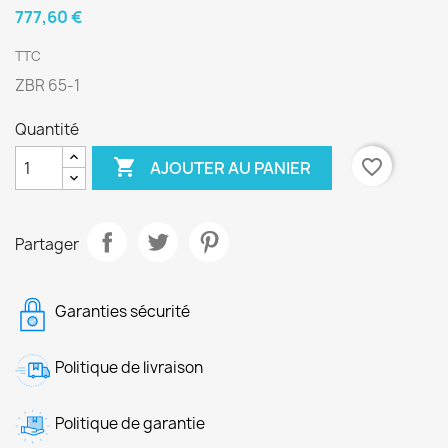
777,60 €
TTC
ZBR 65-1
Quantité

favorite_border
AJOUTER AU PANIER
Partager
Garanties sécurité
Politique de livraison
Politique de garantie