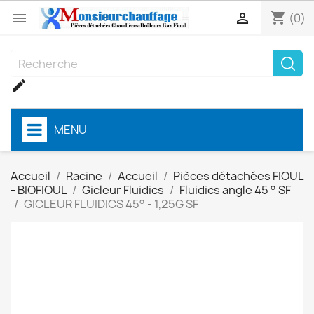
shopping_cart


(0)

MENU
Accueil
Racine
Accueil
Pièces détachées FIOUL
- BIOFIOUL
Gicleur Fluidics
Fluidics angle 45 ° SF
GICLEUR FLUIDICS 45° - 1,25G SF