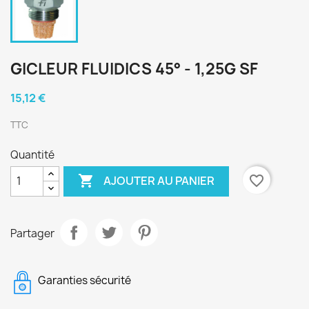
GICLEUR FLUIDICS 45° - 1,25G SF
15,12 €
TTC
Quantité

favorite_border
AJOUTER AU PANIER
Partager
Garanties sécurité