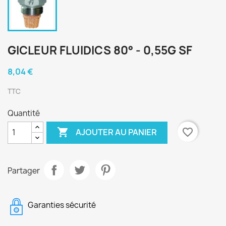
GICLEUR FLUIDICS 80° - 0,55G SF
8,04 €
TTC
Quantité

favorite_border
AJOUTER AU PANIER
Partager
Garanties sécurité