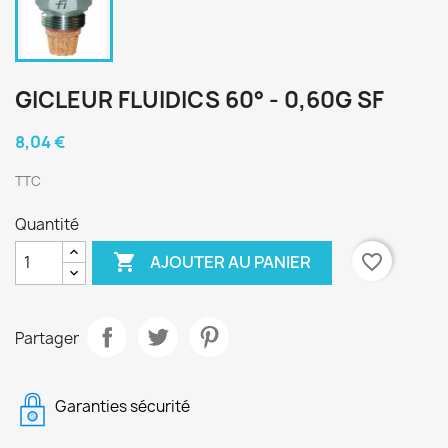
GICLEUR FLUIDICS 60° - 0,60G SF
8,04 €
TTC
Quantité

favorite_border
AJOUTER AU PANIER
Partager
Garanties sécurité