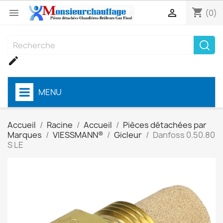
shopping_cart


(0)

MENU
Accueil
Racine
Accueil
Pièces détachées par
Marques
VIESSMANN®
Gicleur
Danfoss 0.50.80
S LE