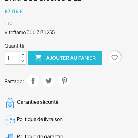
87,06 €
TTC
Vitoflame 300 7170255
Quantité

favorite_border
AJOUTER AU PANIER
Partager
Garanties sécurité
Politique de livraison
Politique de garantie