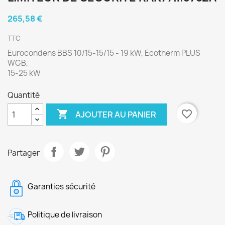
265,58 €
TTC
Eurocondens BBS 10/15-15/15 - 19 kW, Ecotherm PLUS
WGB,
15-25 kW
Quantité

favorite_border
AJOUTER AU PANIER
Partager
Garanties sécurité
Politique de livraison