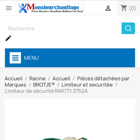
shopping_cart


(0)

MENU
Accueil
Racine
Accueil
Pièces détachées par
Marques
BROTJE®
Limiteur et securitée
Limiteur de sécurité RAK77.1.3752A