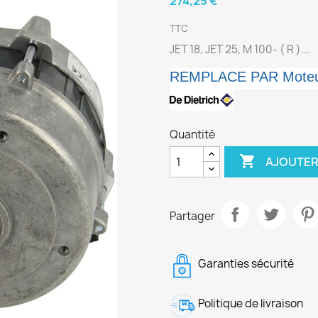
274,25 €
TTC
JET 18, JET 25, M 100- ( R )...
REMPLACE PAR Mote
Quantité

AJOUTER
Partager
Garanties sécurité
Politique de livraison