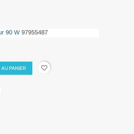
ur 90 W
97955487
favorite_border
 AU PANIER