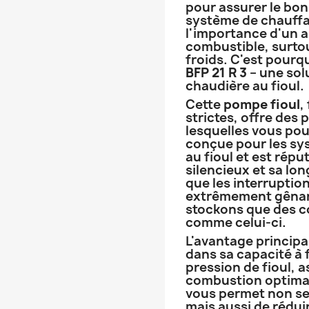
pour assurer le bo
système de chauff
l'importance d'un 
combustible, surtou
froids. C'est pour
BFP 21 R 3
– une sol
chaudière au fioul.
Cette
pompe fioul
,
strictes, offre des
lesquelles vous po
conçue pour les s
au fioul et est ré
silencieux et sa lo
que les interruptio
extrêmement gênant
stockons que des c
comme celui-ci.
L'avantage principa
dans sa capacité à
pression de fioul, a
combustion optimal
vous permet non se
mais aussi de rédu