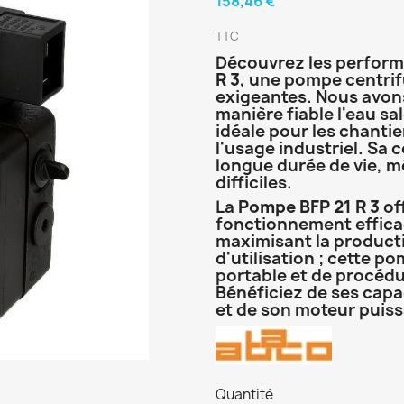
158,46 €
TTC
Découvrez les perform
R 3
, une pompe centrif
exigeantes. Nous avon
manière fiable l'eau sal
idéale pour les chantie
l'usage industriel. Sa
longue durée de vie, 
difficiles.
La
Pompe BFP 21 R 3
off
fonctionnement efficac
maximisant la productiv
d'utilisation ; cette 
portable et de procéd
Bénéficiez de ses capa
et de son moteur puiss
Quantité