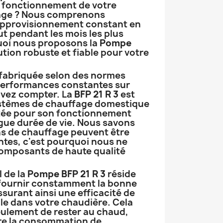
n fonctionnement de votre
age ? Nous comprenons
approvisionnement constant en
t pendant les mois les plus
quoi nous proposons la
Pompe
ution robuste et fiable pour votre
 fabriquée selon des normes
 performances constantes sur
uvez compter. La
BFP 21 R 3
est
ystèmes de chauffage domestique
putée pour son fonctionnement
ngue durée de vie. Nous savons
ns de chauffage peuvent être
es, c'est pourquoi nous ne
omposants de haute qualité
l de la
Pompe BFP 21 R 3
réside
 fournir constamment la bonne
ssurant ainsi une efficacité de
e dans votre chaudière. Cela
ulement de rester au chaud,
ire la consommation de