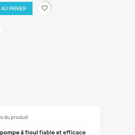
favorite_border
 AU PANIER
ls du produit
pompe à fioul
fiable et efficace