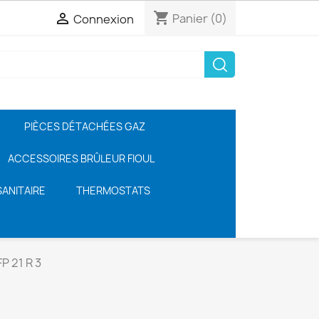
shopping_cart

Panier
(0)
Connexion
PIÈCES DÉTACHÉES GAZ
ACCESSOIRES BRÛLEUR FIOUL
ANITAIRE
THERMOSTATS
P 21 R 3