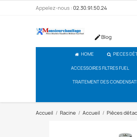
Appelez-nous :
02.30.91.50.24
Blog

HOME
PIECES DÉ
ACCESSOIRES FILTRES FUEL
TRAITEMENT DES CONDENSAT
Accueil
Racine
Accueil
Pièces déta