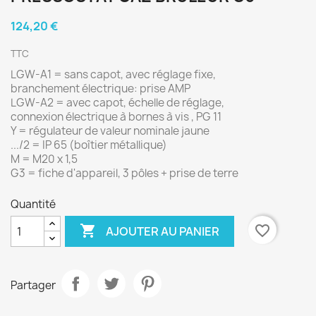
124,20 €
TTC
LGW-A1 = sans capot, avec réglage fixe,
branchement électrique: prise AMP
LGW-A2 = avec capot, échelle de réglage,
connexion électrique à bornes à vis , PG 11
Y = régulateur de valeur nominale jaune
.../2 = IP 65 (boîtier métallique)
M = M20 x 1,5
G3 = fiche d'appareil, 3 pôles + prise de terre
Quantité

favorite_border
AJOUTER AU PANIER
Partager