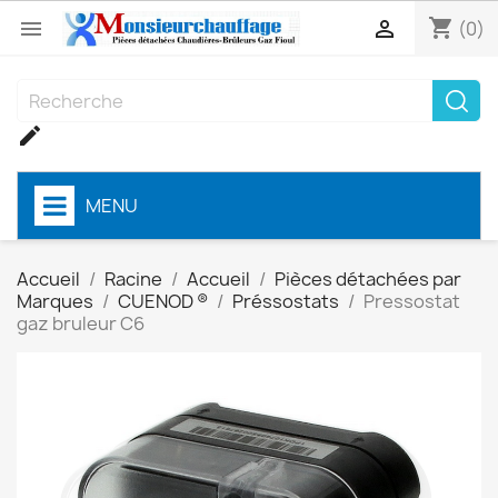
shopping_cart


(0)

MENU
Accueil
Racine
Accueil
Pièces détachées par
Marques
CUENOD ®
Préssostats
Pressostat
gaz bruleur C6