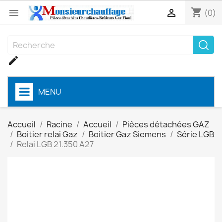
shopping_cart


(0)

MENU
Accueil
Racine
Accueil
Pièces détachées GAZ
Boitier relai Gaz
Boitier Gaz Siemens
Série LGB
Relai LGB 21.350 A27