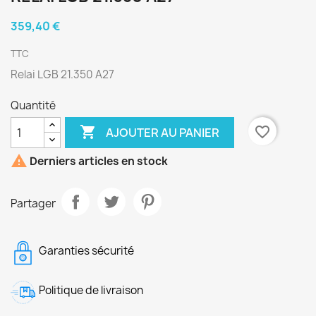
359,40 €
TTC
Relai LGB 21.350 A27
Quantité

favorite_border
AJOUTER AU PANIER

Derniers articles en stock
Partager
Garanties sécurité
Politique de livraison