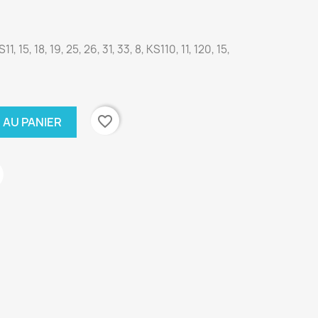
1, 15, 18, 19, 25, 26, 31, 33, 8, KS110, 11, 120, 15,
favorite_border
 AU PANIER