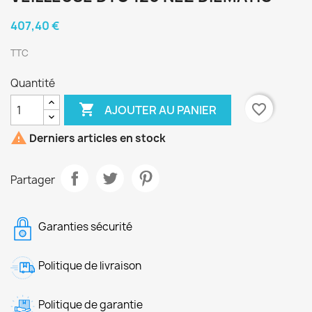
407,40 €
TTC
Quantité

favorite_border
AJOUTER AU PANIER

Derniers articles en stock
Partager
Garanties sécurité
Politique de livraison
Politique de garantie