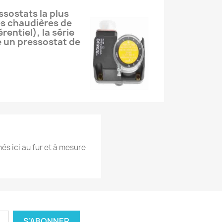
sostats la plus
es chaudières de
entiel), la série
 un pressostat de
hés ici au fur et à mesure