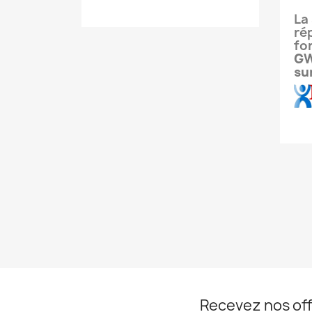
La
ré
fo
GW
su
Recevez nos off