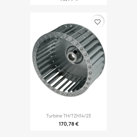
favorite_border
Turbine TH/TZH14/23
170,78 €