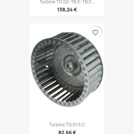
Turbine TG 02- TB 3- TB 3...
138,24 €
favorite_border
Turbine TG 01 A C
82,66 €