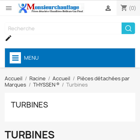
shopping_cart


(0)

MENU
Accueil
Racine
Accueil
Pièces détachées par
Marques
THYSSEN ®
Turbines
TURBINES
TURBINES