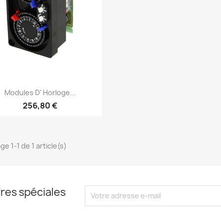
Aperçu rapide

Modules D' Horloge...
256,80 €
ge 1-1 de 1 article(s)
res spéciales