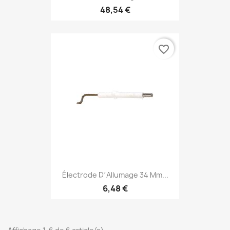
48,54 €
favorite_border
Électrode D´allumage 34 Mm...
6,48 €