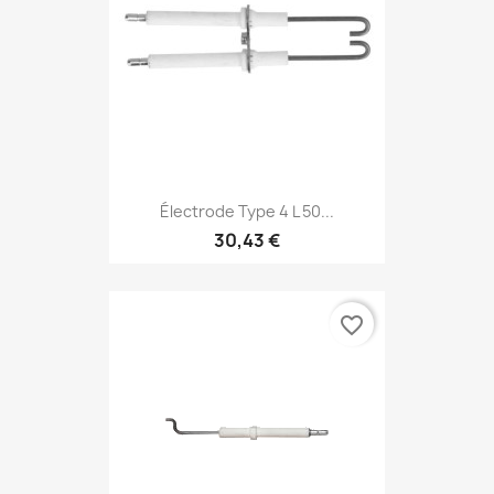
Électrode Type 4 L 50...
30,43 €
favorite_border