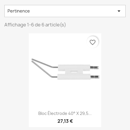

Pertinence
Affichage 1-6 de 6 article(s)
favorite_border
Bloc Électrode 40° X 29,5...
27,13 €