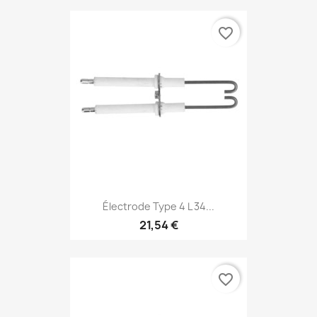
favorite_border
Électrode Type 4 L 34...
21,54 €
favorite_border