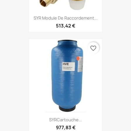
SYR Module De Raccordement...
513,42 €
favorite_border
SYRCartouche...
977,83 €