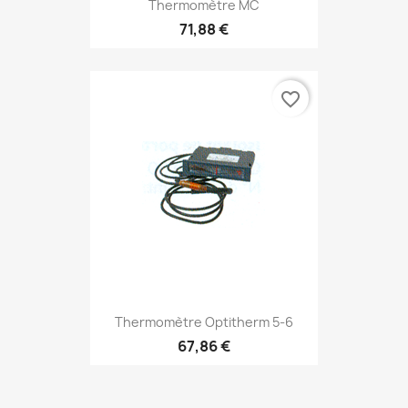
Thermomètre MC
71,88 €
favorite_border
Thermomètre Optitherm 5-6
67,86 €