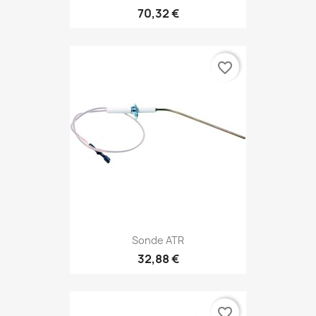
70,32 €
favorite_border
Sonde ATR
32,88 €
favorite_border