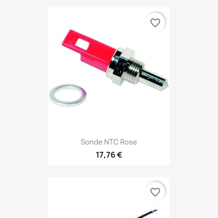
favorite_border
Sonde NTC Rose
17,76 €
favorite_border