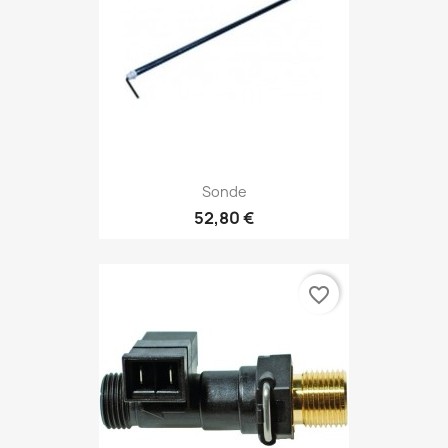
Sonde
52,80 €
favorite_border