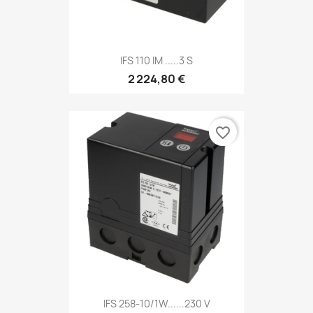
IFS 110 IM .....3 S
2 224,80 €
favorite_border
IFS 258-10/1W......230 V