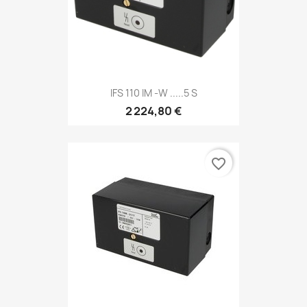
IFS 110 IM -W .....5 S
2 224,80 €
favorite_border