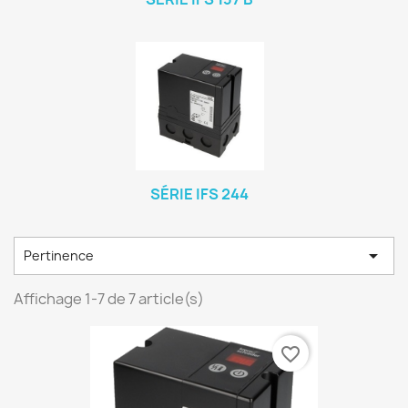
SÉRIE IFS 244

Pertinence
Affichage 1-7 de 7 article(s)
favorite_border