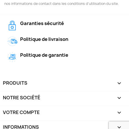
nos informations de contact dans les conditions d'utilisation du site.
Garanties sécurité
Politique de livraison
Politique de garantie
PRODUITS

NOTRE SOCIÉTÉ

VOTRE COMPTE

INFORMATIONS
keyboard_arrow_down