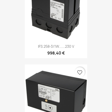
IFS 258-3/1W......230 V
998,40 €
favorite_border