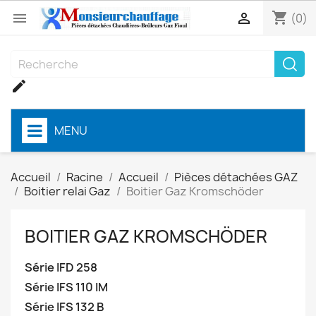
shopping_cart


(0)

MENU
Accueil
Racine
Accueil
Pièces détachées GAZ
Boitier relai Gaz
Boitier Gaz Kromschöder
BOITIER GAZ KROMSCHÖDER
Série IFD 258
Série IFS 110 IM
Série IFS 132 B