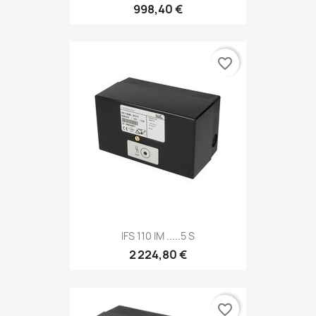
998,40 €
favorite_border
IFS 110 IM .....5 S
2 224,80 €
favorite_border