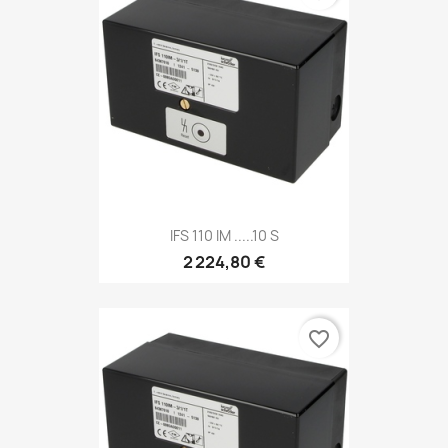
IFS 110 IM .....10 S
2 224,80 €
favorite_border