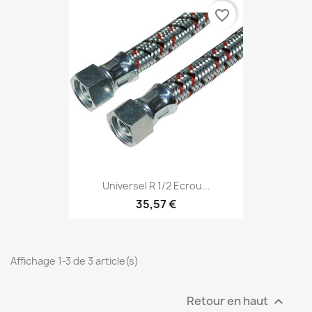
favorite_border
Universel R 1/2 Ecrou...
35,57 €
Affichage 1-3 de 3 article(s)
Retour en haut
