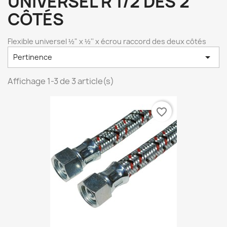
UNIVERSEL R 1/2 DES 2
CÔTÉS
Flexible universel ½" x ½'' x écrou raccord des deux côtés

Pertinence
Affichage 1-3 de 3 article(s)
favorite_border