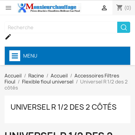
shopping_cart


(0)

MENU
Accueil
Racine
Accueil
Accessoires Filtres
Fioul
Flexible fioul universel
Universel R 1/2 des 2
côtés
UNIVERSEL R 1/2 DES 2 CÔTÉS