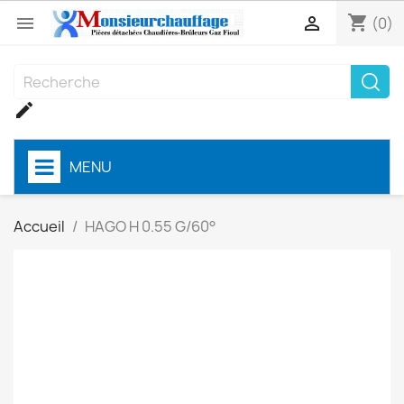
shopping_cart


(0)

MENU
Accueil
HAGO H 0.55 G/60°