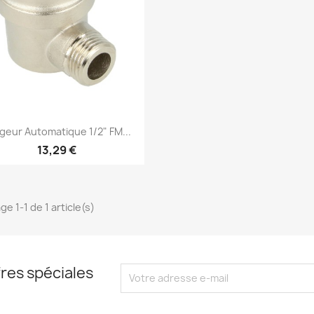
Aperçu rapide

geur Automatique 1/2" FM...
13,29 €
ge 1-1 de 1 article(s)
res spéciales