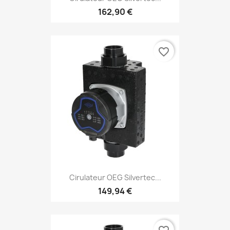
162,90 €
favorite_border
Cirulateur OEG Silvertec...
149,94 €