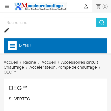
shopping_cart


(0)

MENU
Accueil
Racine
Accueil
Accessoires circuit
Chauffage
Accélérateur . Pompe de chauffage
OEG™
OEG™
SILVERTEC