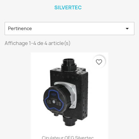
SILVERTEC

Pertinence
Affichage 1-4 de 4 article(s)
favorite_border
Cirulateur OEG Silvertec...