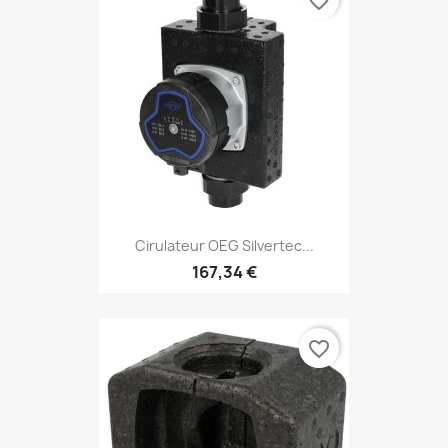
favorite_border
Cirulateur OEG Silvertec...
167,34 €
favorite_border