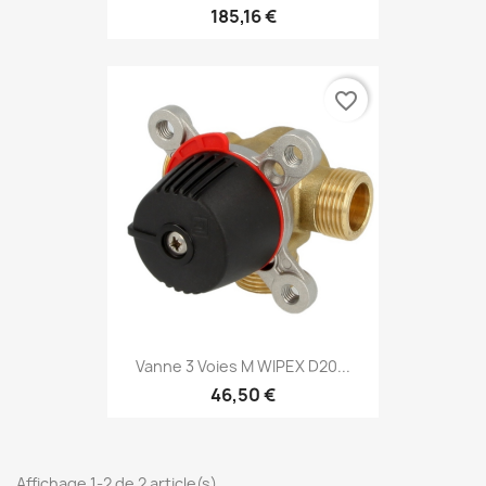
185,16 €
favorite_border
Vanne 3 Voies M WIPEX D20...
46,50 €
Affichage 1-2 de 2 article(s)