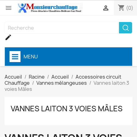
shopping_cart


(0)

MENU
Accueil
Racine
Accueil
Accessoires circuit
Chauffage
Vannes mélangeuses
Vannes laiton 3
voies Mâles
VANNES LAITON 3 VOIES MÂLES