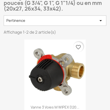
pouces (G 3/4", G 1", G 1"1/4) ou en mm
(20x27, 26x34, 33x42).

Pertinence
Affichage 1-2 de 2 article(s)
favorite_border
Vanne 3 Voies M WIPEX D20...