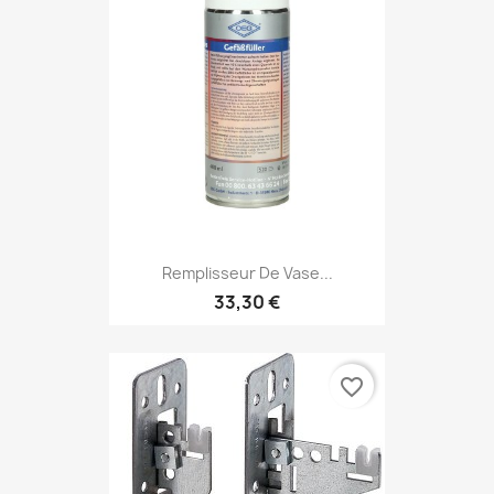
Remplisseur De Vase...
33,30 €
favorite_border