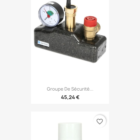
Groupe De Sécurité...
45,24 €
favorite_border