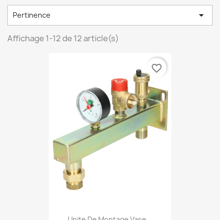

Pertinence
Affichage 1-12 de 12 article(s)
favorite_border
Unite De Montage Vase...