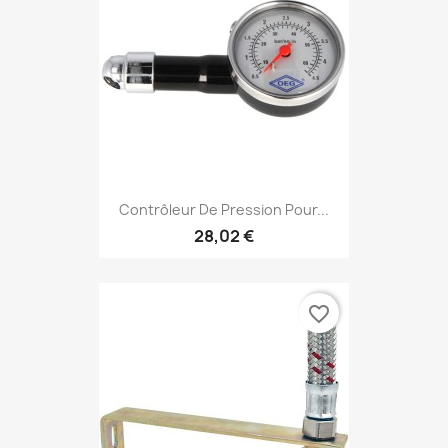
Contrôleur De Pression Pour...
28,02 €
favorite_border