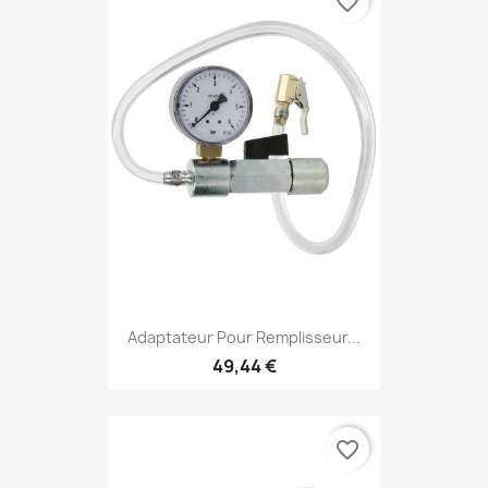
favorite_border
Adaptateur Pour Remplisseur...
49,44 €
favorite_border