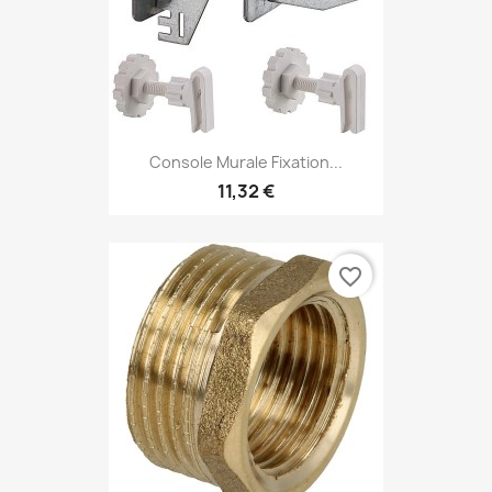
Console Murale Fixation...
11,32 €
favorite_border