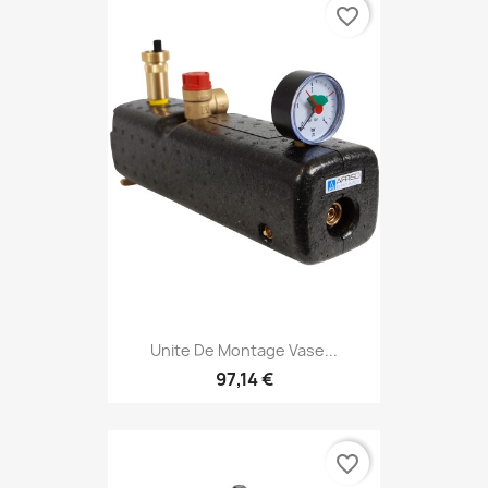
favorite_border
Unite De Montage Vase...
97,14 €
favorite_border