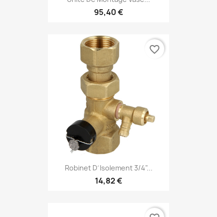
95,40 €
favorite_border
Robinet D´isolement 3/4"...
14,82 €