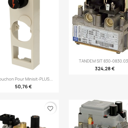
Aperçu rapide

TANDEM SIT 830-0830.0
324,28 €
Aperçu rapide

uchon Pour Minisit-PLUS...
50,76 €
favorite_border