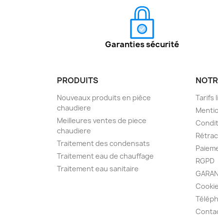
Garanties sécurité
PRODUITS
NOTR
Nouveaux produits en pièce
Tarifs 
chaudiere
Mentio
Meilleures ventes de piece
Condit
chaudiere
Rétra
Traitement des condensats
Paieme
Traitement eau de chauffage
RGPD
Traitement eau sanitaire
GARAN
Cooki
Télép
Conta