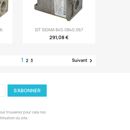
Aperçu rapide

36
SIT SIGMA 845-0840.067
291,08 €
1

Suivant
2
3
ous trouverez pour cela nos
ilisation du site.