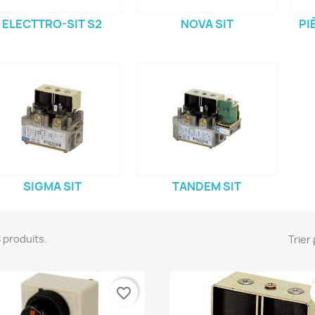
ELECTTRO-SIT S2
NOVA SIT
PI
SIGMA SIT
TANDEM SIT
28 produits.
Trier 
favorite_border