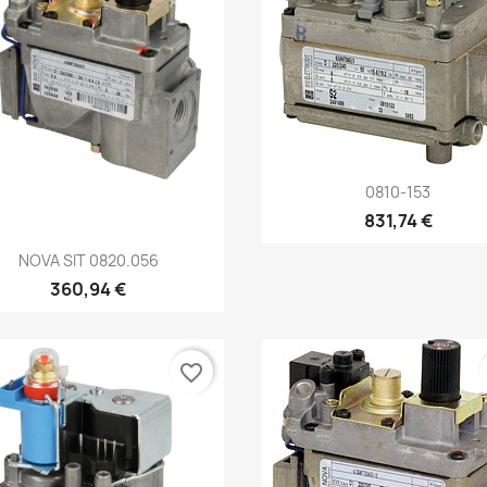
Aperçu rapide

0810-153
831,74 €
Aperçu rapide

NOVA SIT 0820.056
360,94 €
favorite_border