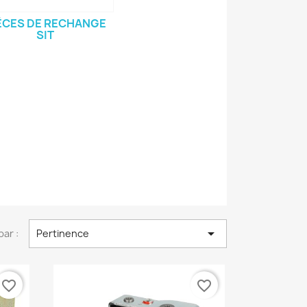
ÈCES DE RECHANGE
SIT

par :
Pertinence
favorite_border
favorite_border