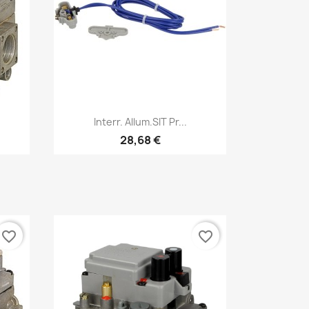
Aperçu rapide

Interr. Allum.SIT Pr...
28,68 €
favorite_border
favorite_border