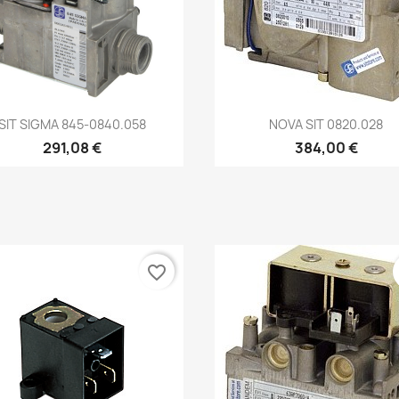
Aperçu rapide
Aperçu rapide


SIT SIGMA 845-0840.058
NOVA SIT 0820.028
291,08 €
384,00 €
favorite_border