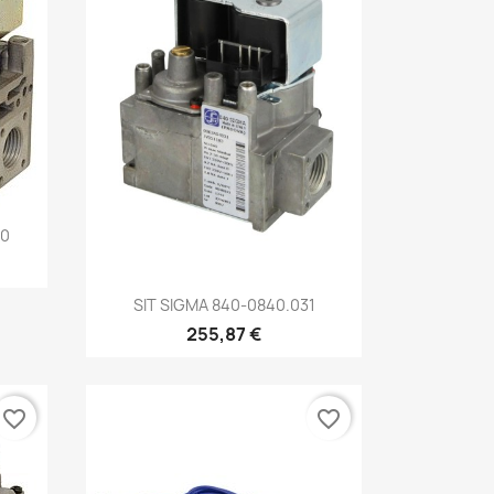
30
Aperçu rapide

SIT SIGMA 840-0840.031
255,87 €
favorite_border
favorite_border