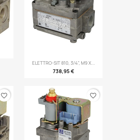
Aperçu rapide

ELETTRO-SIT 810, 3/4", M9 X...
738,95 €
favorite_border
favorite_border