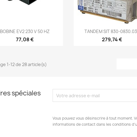
Aperçu rapide
Aperçu rapide


BOBINE EV2 230 V 50 HZ
TANDEM SIT 830-0830.0
77,08 €
279,74 €
ge 1-12 de 28 article(s)
res spéciales
Vous pouvez vous désinscrire à tout moment. V
informations de contact dans les conditions d'ut