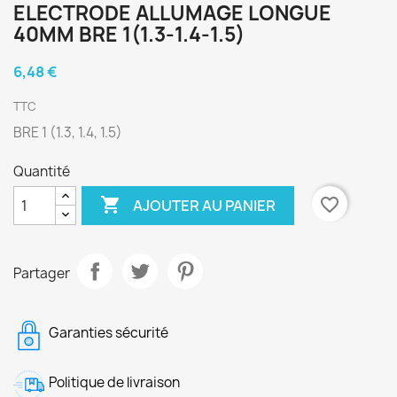
ELECTRODE ALLUMAGE LONGUE
40MM BRE 1(1.3-1.4-1.5)
6,48 €
TTC
BRE 1 (1.3, 1.4, 1.5)
Quantité

favorite_border
AJOUTER AU PANIER
Partager
Garanties sécurité
Politique de livraison