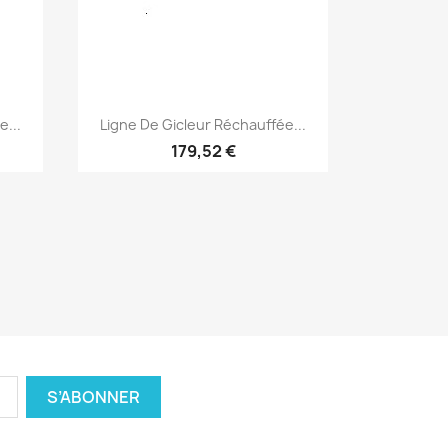
Aperçu rapide

e...
Ligne De Gicleur Réchauffée...
179,52 €