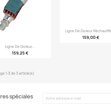
Aperçu rapide

Ligne De Gicleur Réchauffé
159,00 €
Aperçu rapide

Ligne De Gicleur...
159,25 €
ge 1-3 de 3 article(s)
res spéciales