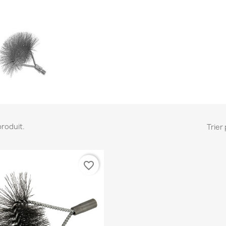
 produit.
Trier 
favorite_border