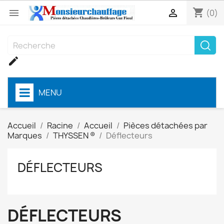
shopping_cart


(0)

MENU
Accueil
Racine
Accueil
Pièces détachées par
Marques
THYSSEN ®
Déflecteurs
DÉFLECTEURS
DÉFLECTEURS