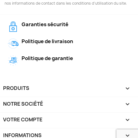
nos informations de contact dans les conditions d'utilisation du site.
Garanties sécurité
Politique de livraison
Politique de garantie
PRODUITS

NOTRE SOCIÉTÉ

VOTRE COMPTE

INFORMATIONS
keyboard_arrow_down