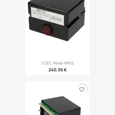
ECEE, Relais MA52
240,36 €
favorite_border