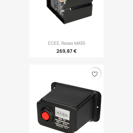
ECEE, Relais MA55
269,87 €
favorite_border