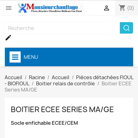
shopping_cart


(0)

MENU
Accueil
Racine
Accueil
Pièces détachées FIOUL
- BIOFIOUL
Boitier relais de contrôle
Boitier ECEE
Series MA/GE
BOITIER ECEE SERIES MA/GE
Socle enfichable ECEE/CEM