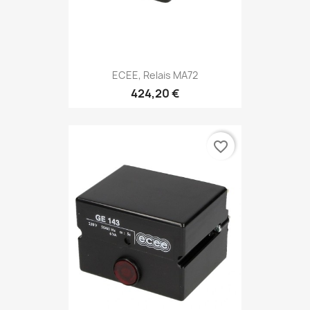
ECEE, Relais MA72
424,20 €
favorite_border