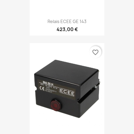
Relais ECEE GE 143
423,00 €
favorite_border