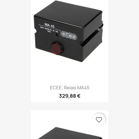
ECEE, Relais MA45
329,88 €
favorite_border