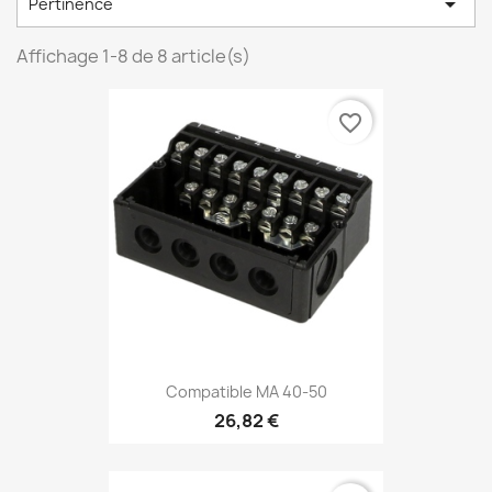

Pertinence
Affichage 1-8 de 8 article(s)
favorite_border
Compatible MA 40-50
26,82 €