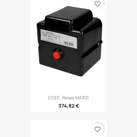
favorite_border
ECEE, Relais MA310
374,82 €
favorite_border