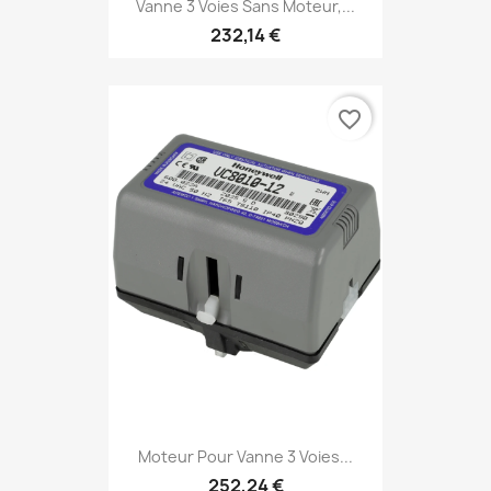
Vanne 3 Voies Sans Moteur,...
232,14 €
favorite_border
Moteur Pour Vanne 3 Voies...
252,24 €