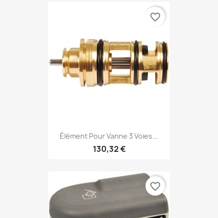
favorite_border
Élément Pour Vanne 3 Voies...
130,32 €
favorite_border