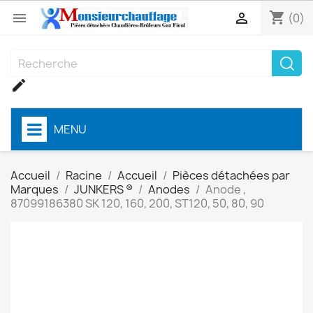
shopping_cart


(0)

MENU
Accueil
Racine
Accueil
Pièces détachées par
Marques
JUNKERS ®
Anodes
Anode ,
87099186380 SK 120, 160, 200, ST120, 50, 80, 90