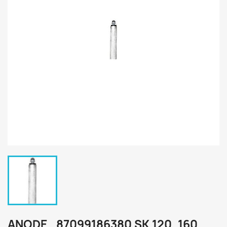
ANODE , 87099186380 SK 120, 160,