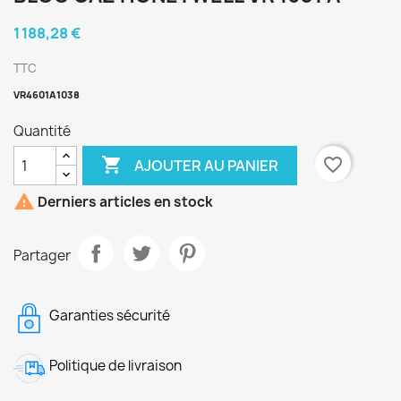
1 188,28 €
TTC
VR4601A1038
Quantité

favorite_border
AJOUTER AU PANIER

Derniers articles en stock
Partager
Garanties sécurité
Politique de livraison