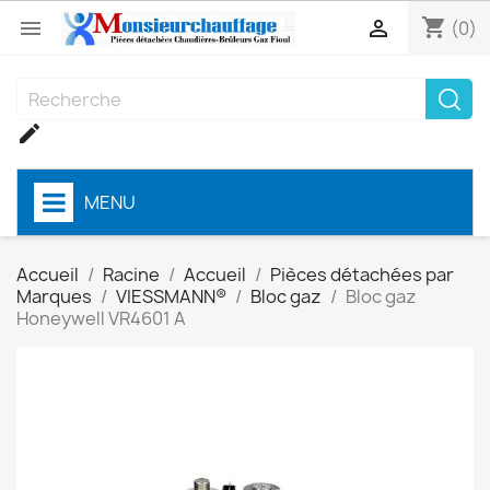
shopping_cart


(0)

MENU
Accueil
Racine
Accueil
Pièces détachées par
Marques
VIESSMANN®
Bloc gaz
Bloc gaz
Honeywell VR4601 A