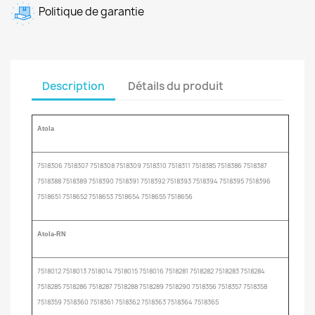
Politique de garantie
Description
Détails du produit
Atola
7518306 7518307 7518308 7518309 7518310 7518311 7518385 7518386 7518387
7518388 7518389 7518390 7518391 7518392 7518393 7518394 7518395 7518396
7518651 7518652 7518653 7518654 7518655 7518656
Atola-RN
7518012 7518013 7518014 7518015 7518016 7518281 7518282 7518283 7518284
7518285 7518286 7518287 7518288 7518289 7518290 7518356 7518357 7518358
7518359 7518360 7518361 7518362 7518363 7518364 7518365