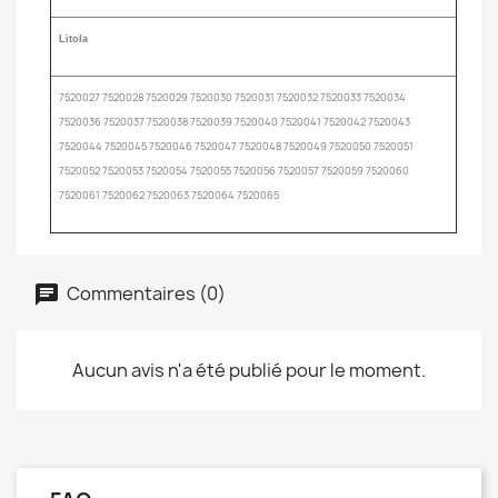
Litola
7520027 7520028 7520029 7520030 7520031 7520032 7520033 7520034
7520036 7520037 7520038 7520039 7520040 7520041 7520042 7520043
7520044 7520045 7520046 7520047 7520048 7520049 7520050 7520051
7520052 7520053 7520054 7520055 7520056 7520057 7520059 7520060
7520061 7520062 7520063 7520064 7520065
Commentaires (0)
Aucun avis n'a été publié pour le moment.