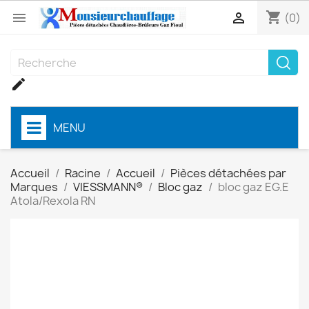
shopping_cart


(0)

MENU
Accueil
Racine
Accueil
Pièces détachées par
Marques
VIESSMANN®
Bloc gaz
bloc gaz EG.E
Atola/Rexola RN