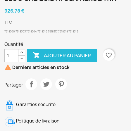
926,78 €
TTC
7518300 7518303 7518304 7518316 7518317 7518318 7518319
Quantité

favorite_border
AJOUTER AU PANIER

Derniers articles en stock
Partager
Garanties sécurité
Politique de livraison