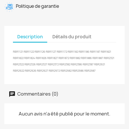
Politique de garantie
Description
Détails du produit
RBR1121 RBR1122 RBR1126 RBR1127 RBR1172 RBR1182 RBR1186 RBR1187 RBR1821
RBR1822 RBR1824 RBR1826 RBR1827 RBR1872 RBR1882 RBR1886 RBR1887 RBR2321
RBR2322 RBR2326 RBR2327 RBR2372 RBR2382 RBR2386 RBR2387 RBR2921
RBR2922 RBR2926 RBR2927 RBR2972 RBR2982 RBR2986 RBR2987
Commentaires (0)
Aucun avis n'a été publié pour le moment.