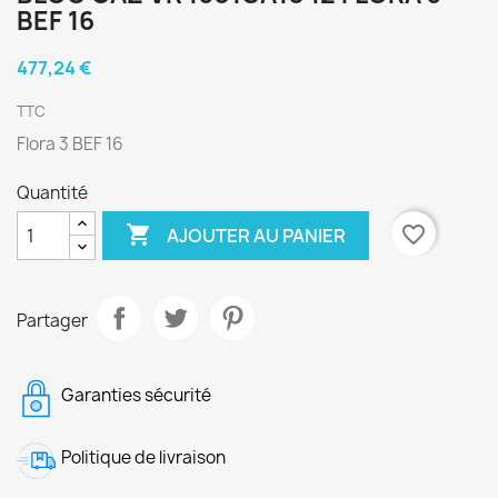
BEF 16
477,24 €
TTC
Flora 3 BEF 16
Quantité

favorite_border
AJOUTER AU PANIER
Partager
Garanties sécurité
Politique de livraison