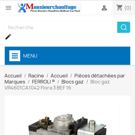
shopping_cart


(0)

MENU
Accueil
Racine
Accueil
Pièces détachées par
Marques
FERROLI ®
Blocs gaz
Bloc gaz
VR4601CA1042 Flora 3 BEF 16